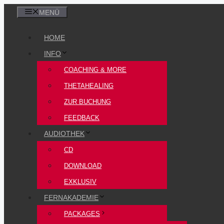
Zum
MENÜ
Inhalt
HOME
springen
INFO
COACHING & MORE
THETAHEALING
ZUR BUCHUNG
FEEDBACK
AUDIOTHEK
CD
DOWNLOAD
EXKLUSIV
FERNAKADEMIE
PACKAGES