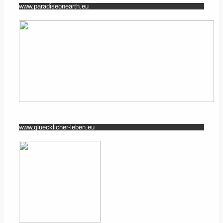
www.paradiseonearth.eu
www.gluecklicher-leben.eu